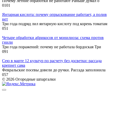
Почему летние обработки не работают Раньше думал о
0
101
Янтарная кислота: почему опрыскивание работает, а полив
нет
Три года подряд лил янтарную кислоту под корень томатам
0
51
Четыре обработки абрикосов от монилиоза: схема против
гнили
Три года поражений: почему не работала бордоская Три
0
91
Сею в марте 12 культур по расчету без досветки: рассада
крепнет сама
Февральские посевы довели до ручки. Рассада заполонила
0
57
© 2026 Огородные шпаргалки