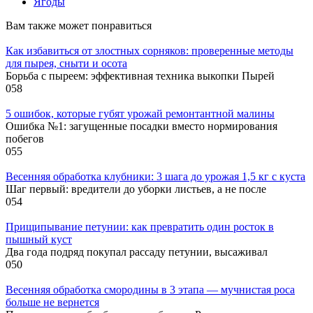
Ягоды
Вам также может понравиться
Как избавиться от злостных сорняков: проверенные методы
для пырея, сныти и осота
Борьба с пыреем: эффективная техника выкопки Пырей
0
58
5 ошибок, которые губят урожай ремонтантной малины
Ошибка №1: загущенные посадки вместо нормирования
побегов
0
55
Весенняя обработка клубники: 3 шага до урожая 1,5 кг с куста
Шаг первый: вредители до уборки листьев, а не после
0
54
Прищипывание петунии: как превратить один росток в
пышный куст
Два года подряд покупал рассаду петунии, высаживал
0
50
Весенняя обработка смородины в 3 этапа — мучнистая роса
больше не вернется