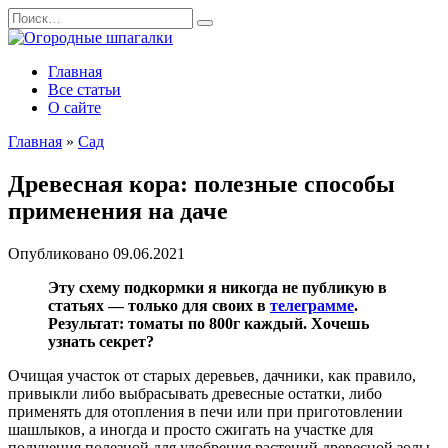
Перейти
Search
к
for:
содержанию
Главная
Все статьи
О сайте
Главная
»
Сад
Древесная кора: полезные способы
применения на даче
Опубликовано
09.06.2021
Эту схему подкормки я никогда не публикую в
статьях — только для своих в
телеграмме
.
Результат: томаты по 800г каждый. Хочешь
узнать секрет?
Очищая участок от старых деревьев, дачники, как правило,
привыкли либо выбрасывать древесные остатки, либо
применять для отопления в печи или при приготовлении
шашлыков, а иногда и просто сжигать на участке для
получения полезной для удобрения растений древесной золы.