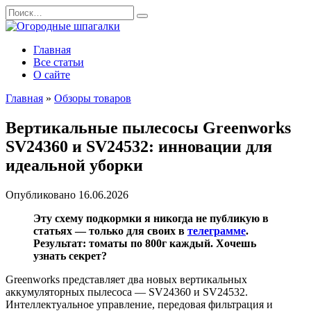
Перейти
Search
к
for:
содержанию
Главная
Все статьи
О сайте
Главная
»
Обзоры товаров
Вертикальные пылесосы Greenworks
SV24360 и SV24532: инновации для
идеальной уборки
Опубликовано
16.06.2026
Эту схему подкормки я никогда не публикую в
статьях — только для своих в
телеграмме
.
Результат: томаты по 800г каждый. Хочешь
узнать секрет?
Greenworks представляет два новых вертикальных
аккумуляторных пылесоса — SV24360 и SV24532.
Интеллектуальное управление, передовая фильтрация и