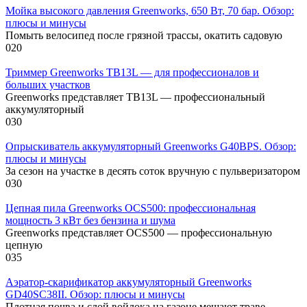
Мойка высокого давления Greenworks, 650 Вт, 70 бар. Обзор:
плюсы и минусы
Помыть велосипед после грязной трассы, окатить садовую
0
20
Триммер Greenworks TB13L — для профессионалов и
больших участков
Greenworks представляет TB13L — профессиональный
аккумуляторный
0
30
Опрыскиватель аккумуляторный Greenworks G40BPS. Обзор:
плюсы и минусы
За сезон на участке в десять соток вручную с пульверизатором
0
30
Цепная пила Greenworks OCS500: профессиональная
мощность 3 кВт без бензина и шума
Greenworks представляет OCS500 — профессиональную
цепную
0
35
Аэратор-скарификатор аккумуляторный Greenworks
GD40SC38II. Обзор: плюсы и минусы
Плотная почва и слой войлока на газоне мешают траве