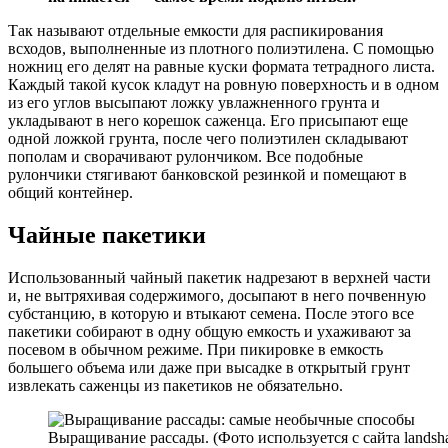
Так называют отдельные емкости для распикирования
всходов, выполненные из плотного полиэтилена. С помощью
ножниц его делят на равные куски формата тетрадного листа.
Каждый такой кусок кладут на ровную поверхность и в одном
из его углов высыпают ложку увлажненного грунта и
укладывают в него корешок саженца. Его присыпают еще
одной ложкой грунта, после чего полиэтилен складывают
пополам и сворачивают рулончиком. Все подобные
рулончики стягивают банковской резинкой и помещают в
общий контейнер.
Чайные пакетики
Использованный чайный пакетик надрезают в верхней части
и, не вытряхивая содержимого, досыпают в него почвенную
субстанцию, в которую и втыкают семена. После этого все
пакетики собирают в одну общую емкость и ухаживают за
посевом в обычном режиме. При пикировке в емкость
большего объема или даже при высадке в открытый грунт
извлекать саженцы из пакетиков не обязательно.
Выращивание рассады. (Фото используется с сайта landsha