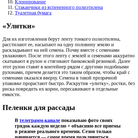
Клонирование
Стаканчики из вспененного полиэтилена
Туалетная бумага
«Улитки»
Для их изготовления берут ленту тонкого полиэтилена,
расстилают ее, насыпают на одну половину землю и
раскладывают на ней семена. Почву вместе с семенами
увлажняют. После этого ленту с землей и семенами аккуратно
скатывают в рулон и стягивают банковской резинкой. Далее
этот рулон ставят в контейнер рядом с другими подобными
рулонами, причем делается это таким образом, чтобы край с
семенами оказался вверху. Семена в такой прозрачной
упаковке прорастают быстро. Раскрутив «улитку», ростки, без
риска повредить их корни, пересаживают в отдельные
емкости.
Пеленки для рассады
В
телеграмм-канале
показываю фото своих
грядок каждую неделю + объясняю все приемы
в режиме реального времени. Сезон только
начинается — самое время подключиться.