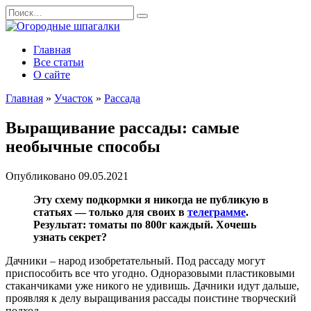
Перейти
Search
к
for:
содержанию
Главная
Все статьи
О сайте
Главная
»
Участок
»
Рассада
Выращивание рассады: самые
необычные способы
Опубликовано
09.05.2021
Эту схему подкормки я никогда не публикую в
статьях — только для своих в
телеграмме
.
Результат: томаты по 800г каждый. Хочешь
узнать секрет?
Дачники – народ изобретательный. Под рассаду могут
приспособить все что угодно. Одноразовыми пластиковыми
стаканчиками уже никого не удивишь. Дачники идут дальше,
проявляя к делу выращивания рассады поистине творческий
подход.