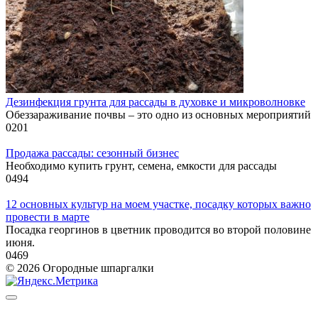
Дезинфекция грунта для рассады в духовке и микроволновке
Обеззараживание почвы – это одно из основных мероприятий
0
201
Продажа рассады: сезонный бизнес
Необходимо купить грунт, семена, емкости для рассады
0
494
12 основных культур на моем участке, посадку которых важно
провести в марте
Посадка георгинов в цветник проводится во второй половине
июня.
0
469
© 2026 Огородные шпаргалки