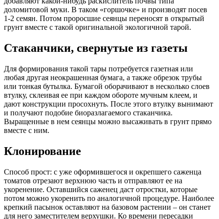
добавляют какой-нибудь раскислитель почвы типа
доломитовой муки. В таком «горшочке» и производят посев
1-2 семян. Потом проросшие сеянцы переносят в открытый
грунт вместе с такой оригинальной экологичной тарой.
Стаканчики, свернутые из газеты
Для формирования такой тары потребуется газетная или
любая другая неокрашенная бумага, а также обрезок трубы
или тонкая бутылка. Бумагой оборачивают в несколько слоев
втулку, склеивая ее при каждом обороте мучным клеем, и
дают конструкции просохнуть. После этого втулку вынимают
и получают подобие биоразлагаемого стаканчика.
Выращенные в нем сеянцы можно высаживать в грунт прямо
вместе с ним.
Клонирование
Способ прост: с уже оформившегося и окрепшего саженца
томатов отрезают верхнюю часть и отправляют ее на
укоренение. Оставшийся саженец даст отростки, которые
потом можно укоренить по аналогичной процедуре. Наиболее
крепкий пасынок оставляют на базовом растении – он станет
для него заместителем верхушки. Ко времени пересадки