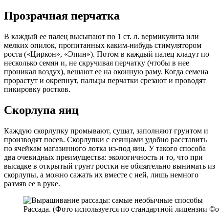
Прозрачная перчатка
В каждый ее палец высыпают по 1 ст. л. вермикулита или
мелких опилок, пропитанных каким-нибудь стимулятором
роста («Циркон», «Эпин»). Потом в каждый палец кладут по
несколько семян и, не скручивая перчатку (чтобы в нее
проникал воздух), вешают ее на оконную раму. Когда семена
прорастут и окрепнут, пальцы перчатки срезают и проводят
пикировку ростков.
Скорлупа яиц
Каждую скорлупку промывают, сушат, заполняют грунтом и
производят посев. Скорлупки с сеянцами удобно расставить
по ячейкам магазинного лотка из-под яиц. У такого способа
два очевидных преимущества: экологичность и то, что при
высадке в открытый грунт ростки не обязательно вынимать из
скорлупы, а можно сажать их вместе с ней, лишь немного
размяв ее в руке.
Рассада. (Фото используется по стандартной лицензии ©og