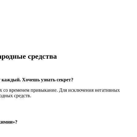
ародные средства
0г каждый. Хочешь узнать секрет?
х со временем привыкание. Для исключения негативных
одных средств.
«химии»?