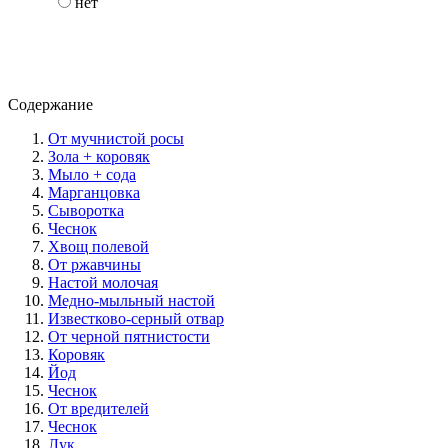
нет
Содержание
От мучнистой росы
Зола + коровяк
Мыло + сода
Марганцовка
Сыворотка
Чеснок
Хвощ полевой
От ржавчины
Настой молочая
Медно-мыльный настой
Известково-серный отвар
От черной пятнистости
Коровяк
Йод
Чеснок
От вредителей
Чеснок
Лук