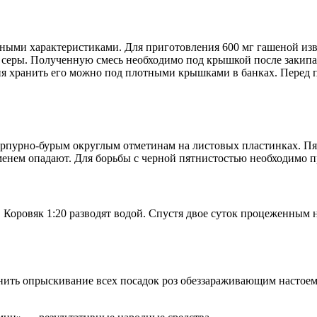
ыми характеристиками. Для приготовления 600 мг гашеной изве
серы. Полученную смесь необходимо под крышкой после закипан
ния хранить его можно под плотными крышками в банках. Перед 
пурно-бурым округлым отметинам на листовых пластинках. Пят
менем опадают. Для борьбы с черной пятнистостью необходимо п
 Коровяк 1:20 разводят водой. Спустя двое суток процеженным
ить опрыскивание всех посадок роз обеззараживающим настоем.