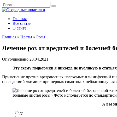
Перейти
Search
к
for:
содержанию
Главная
Все статьи
О сайте
Главная
»
Цветы
»
Розы
Лечение роз от вредителей и болезней 
Опубликовано
23.04.2021
Эту схему подкормки я никогда не публикую в статья
Применение против вредоносных насекомых или инфекций инс
последствий «химии» при первых симптомах неблагополучия с
Больные листья розы. (Фото используется по стандартной 
А вы зн
да