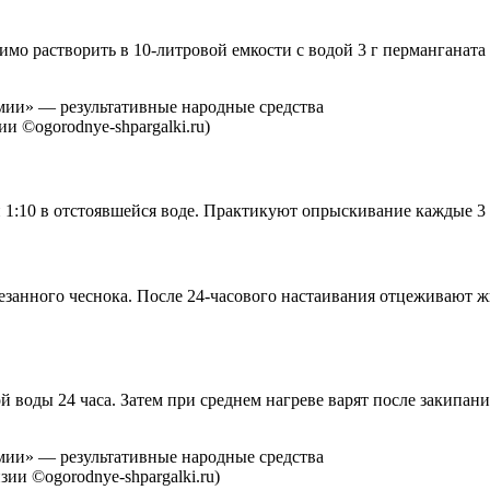
имо растворить в 10-литровой емкости с водой 3 г перманганат
и ©ogorodnye-shpargalki.ru)
 1:10 в отстоявшейся воде. Практикуют опрыскивание каждые 3 
езанного чеснока. После 24-часового настаивания отцеживают жи
ой воды 24 часа. Затем при среднем нагреве варят после закипа
ии ©ogorodnye-shpargalki.ru)