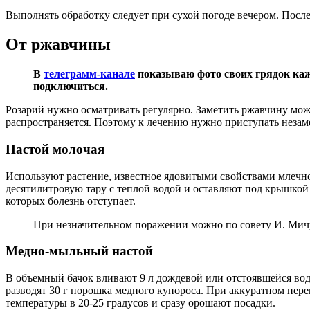
Выполнять обработку следует при сухой погоде вечером. Посл
От ржавчины
В
телеграмм-канале
показываю фото своих грядок каж
подключиться.
Розарий нужно осматривать регулярно. Заметить ржавчину мо
распространяется. Поэтому к лечению нужно приступать неза
Настой молочая
Используют растение, известное ядовитыми свойствами млечно
десятилитровую тару с теплой водой и оставляют под крышко
которых болезнь отступает.
При незначительном поражении можно по совету И. Мичу
Медно-мыльный настой
В объемный бачок вливают 9 л дождевой или отстоявшейся воды
разводят 30 г порошка медного купороса. При аккуратном пер
температуры в 20-25 градусов и сразу орошают посадки.