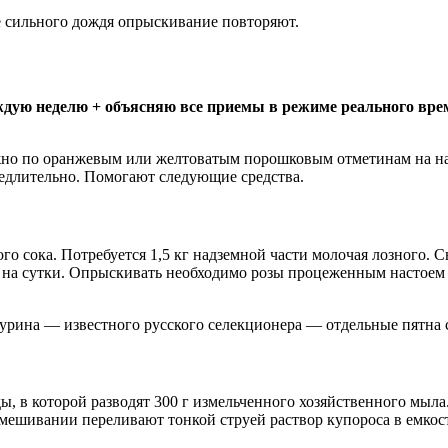
е сильного дождя опрыскивание повторяют.
дую неделю + объясняю все приемы в режиме реального врем
жно по оранжевым или желтоватым порошковым отметинам на над
медлительно. Помогают следующие средства.
го сока. Потребуется 1,5 кг надземной части молочая лозного.
й на сутки. Опрыскивать необходимо розы процеженным настоем
рина — известного русского селекционера — отдельные пятна с
, в которой разводят 300 г измельченного хозяйственного мыла
емешивании переливают тонкой струей раствор купороса в емко