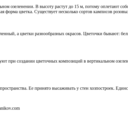
ом озеленении. В высоту растут до 15 м, потому оплетают собо
ая форма цветка. Существует несколько сортов камписов розовы
етвленный, а цветки разнообразных окрасов. Цветочки бывают: 
уют при создании цветочных композиций в вертикальном озелене
ространства. Ее принято высаживать у стен хозпостроек. Единст
hnikov.com