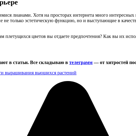
рьере
ися лианами. Хотя на просторах интернета много интересных и
 не только эстетическую функцию, но и выступающие в качеств
ам плетущихся цветов вы отдаете предпочтения? Как вы их испо
зают в статьи. Все складываю в
телеграмм
— от хитростей пос
ти выращивания вьющихся растений