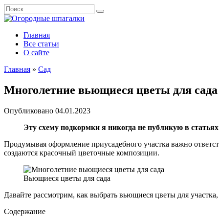
Перейти
Search
к
for:
содержанию
Главная
Все статьи
О сайте
Главная
»
Сад
Многолетние вьющиеся цветы для сада
Опубликовано
04.01.2023
Эту схему подкормки я никогда не публикую в статья
Продумывая оформление приусадебного участка важно ответст
создаются красочный цветочные композиции.
Вьющиеся цветы для сада
Давайте рассмотрим, как выбрать вьющиеся цветы для участка
Содержание