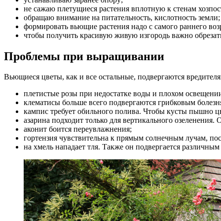
не сажаю плетущиеся растения вплотную к стенам хозпос
обращаю внимание на питательность, кислотность земли;
формировать вьющие растения надо с самого раннего возр
чтобы получить красивую живую изгородь важно обрезать
Проблемы при выращивании
Вьющиеся цветы, как и все остальные, подвергаются вредителя
плетистые розы при недостатке воды и плохом освещении 
клематисы больше всего подвергаются грибковым болезн
кампис требует обильного полива. Чтобы кусты пышно цве
азарина подходит только для вертикального озеленения. 
аконит боится переувлажнения;
гортензия чувствительна к прямым солнечным лучам, пос
на хмель нападает тля. Также он подвергается различным