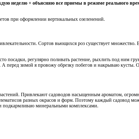
дую неделю + объясняю все приемы в режиме реального врем
етов при оформлении вертикальных озеленений.
ивлекательности. Сортов вьющихся роз существует множество. В
сто посадки, регулярно поливать растение, рыхлить под ним гру
. А перед зимой я провожу обрезку побегов и накрываю кусты. О
растений. Привлекают садоводов насыщенным ароматом, огромны
клематисов разных окрасов и форм. Поэтому каждый садовод мо
 и подкармливаю минеральными комплексами.