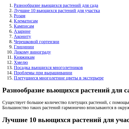
Разнообразие вьющихся растений для сада
Лучшие 10 вьющихся растений для участка
Розам
Клематисам
Камписам
Азарине
Акониту
Черешковой гортензии
Глицинии
Дикому винограду
Княжикам
Хмелю
Посадка вьющихся многолетников
Проблемы при выращивании
Плетущиеся многолетние цветы в экстерьере
Разнообразие вьющихся растений для с
Существует большое количество плетущих растений, с помощью
Большинство таких растений гармонично вписываются в окруж
Лучшие 10 вьющихся растений для уча