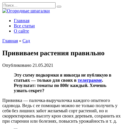
Перейти
Search
к
for:
содержанию
Главная
Все статьи
О сайте
Главная
»
Сад
Прививаем растения правильно
Опубликовано
21.05.2021
Эту схему подкормки я никогда не публикую в
статьях — только для своих в
телеграмме
.
Результат: томаты по 800г каждый. Хочешь
узнать секрет?
Прививка — палочка-выручалочка каждого опытного
садовода. Ведь с ее помощью можно не только получить у
себя без лишних забот желаемый сорт растений, но и
скорректировать высоту крон своих деревьев, сохранить их
при старении или болезнях, повысить урожайность и т. д.