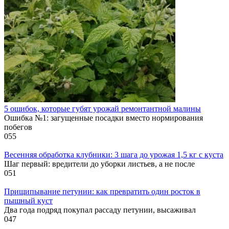
5 ошибок, которые губят урожай ремонтантной малины
Ошибка №1: загущенные посадки вместо нормирования
побегов
0
55
Весенняя обработка клубники: 3 шага до урожая 1,5 кг с куста
Шаг первый: вредители до уборки листьев, а не после
0
51
Прищипывание петунии: как превратить один росток в
пышный куст
Два года подряд покупал рассаду петунии, высаживал
0
47