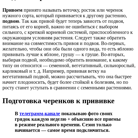
Привоем
принято называть веточку, росток или черенок
нужного сорта, который прививается к другому растению,
подвою
. Так как привой будет теперь зависеть от подвоя,
питаясь от его корней, важно не ошибиться с выбором
сильного, с крепкой корневой системой, приспособленного к
окружающим условиям растения. Следует также обратить
внимание на совместимость привоя и подвоя. Во-первых,
желательно, чтобы они оба были одного вида, то есть яблоню
прививать лучше к яблоне, грушу — к груше. Во-вторых,
выбирая подвой, необходимо обратить внимание, к какому
типу он относится — семенной, вегетативный, сильнорослый,
карликовый и т. д. Например, прививая ветку на
вегетативный подвой, можно рассчитывать, что она быстрее
начнет плодоносить, будет более стойкой к болезням, но по
росту станет уступать в сравнении с семенными растениями.
Подготовка черенков к прививке
В
телеграмм-канале
показываю фото своих
грядок каждую неделю + объясняю все приемы
в режиме реального времени. Сезон только
начинается — самое время подключиться.