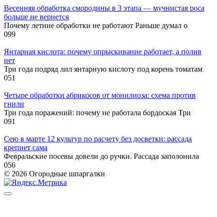
Весенняя обработка смородины в 3 этапа — мучнистая роса
больше не вернется
Почему летние обработки не работают Раньше думал о
0
99
Янтарная кислота: почему опрыскивание работает, а полив
нет
Три года подряд лил янтарную кислоту под корень томатам
0
51
Четыре обработки абрикосов от монилиоза: схема против
гнили
Три года поражений: почему не работала бордоская Три
0
91
Сею в марте 12 культур по расчету без досветки: рассада
крепнет сама
Февральские посевы довели до ручки. Рассада заполонила
0
56
© 2026 Огородные шпаргалки