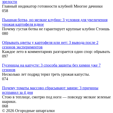
зрелости
Главный индикатор готовности клубней Многие дачники
0
58
Пышная ботва, но мелкие клубни: 3 условия для увеличения
урожая картофеля вдвое
Почему густая ботва не гарантирует крупные клубни Стоишь
0
80
Обрывать цветы у картофеля или нет: 3 вывода после 2
сезонов экспериментов
Каждое лето в комментариях разгорается один спор: обрывать
0
97
Гусеницы на капусте: 3 способа защиты без химии уже 7
сезонов
Несколько лет подряд терял треть урожая капусты.
0
74
Почему томаты массово сбрасывают завязи: 3 причины
исправил за 4 дня
Стою в теплице, смотрю под ноги — повсюду мелкие зеленые
шарики.
0
68
© 2026 Огородные шпаргалки