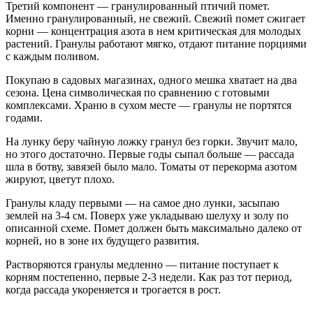
Третий компонент — гранулированный птичий помет.
Именно гранулированный, не свежий. Свежий помет сжигает
корни — концентрация азота в нем критическая для молодых
растений. Гранулы работают мягко, отдают питание порциями
с каждым поливом.
Покупаю в садовых магазинах, одного мешка хватает на два
сезона. Цена символическая по сравнению с готовыми
комплексами. Храню в сухом месте — гранулы не портятся
годами.
На лунку беру чайную ложку гранул без горки. Звучит мало,
но этого достаточно. Первые годы сыпал больше — рассада
шла в ботву, завязей было мало. Томаты от перекорма азотом
жируют, цветут плохо.
Гранулы кладу первыми — на самое дно лунки, засыпаю
землей на 3-4 см. Поверх уже укладываю шелуху и золу по
описанной схеме. Помет должен быть максимально далеко от
корней, но в зоне их будущего развития.
Растворяются гранулы медленно — питание поступает к
корням постепенно, первые 2-3 недели. Как раз тот период,
когда рассада укореняется и трогается в рост.