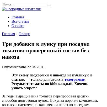
Перейти
Search
к
for:
содержанию
Главная
Все статьи
О сайте
Главная
»
Овощи
Три добавки в лунку при посадке
томатов: проверенный состав без
навоза
Опубликовано
22.04.2026
Эту схему подкормки я никогда не публикую в
статьях — только для своих в
телеграмме
.
Результат: томаты по 800г каждый. Хочешь
узнать секрет?
За годы выращивания томатов перепробовал десятки
способов подготовки лунок. Покупал дорогие комплексы,
возился с настоями, искал свежий навоз по соседним