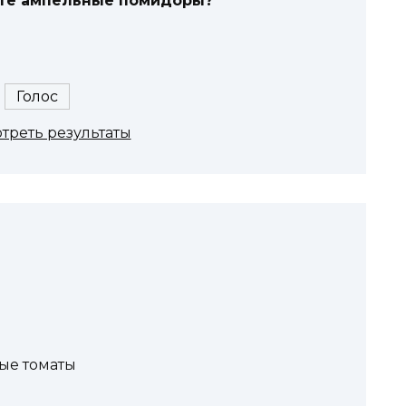
те ампельные помидоры?
треть результаты
ые томаты