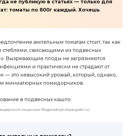
гда не публикую в статьях — только для
тат: томаты по 800г каждый. Хочешь
редпочтение ампельным томатам стоит, так как
и стеблями, свисающими из подвесных
но. Вызревающие плоды не загрязняются
нфекциями и практически не страдают от
к — это невысокий урожай, который, однако,
ом миниатюрных помидорчиков.
андартной лицензии ©ogorodnye-shpargalki.ru)