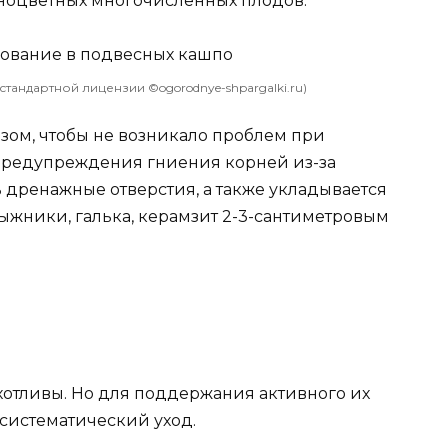
зноцветных многочисленных плодов.
тандартной лицензии ©ogorodnye-shpargalki.ru)
зом, чтобы не возникало проблем при
 предупреждения гниения корней из-за
 дренажные отверстия, а также укладывается
ыжники, галька, керамзит 2-3-сантиметровым
отливы. Но для поддержания активного их
систематический уход.