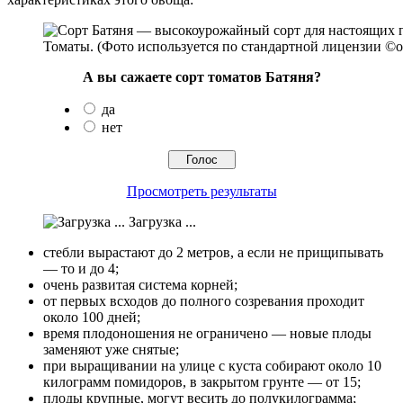
Томаты. (Фото используется по стандартной лицензии ©ogo
А вы сажаете сорт томатов Батяня?
да
нет
Просмотреть результаты
Загрузка ...
стебли вырастают до 2 метров, а если не прищипывать
— то и до 4;
очень развитая система корней;
от первых всходов до полного созревания проходит
около 100 дней;
время плодоношения не ограничено — новые плоды
заменяют уже снятые;
при выращивании на улице с куста собирают около 10
килограмм помидоров, в закрытом грунте — от 15;
плоды крупные, могут весить до полукилограмма;