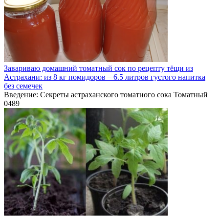
Завариваю домашний томатный сок по рецепту тёщи из
Астрахани: из 8 кг помидоров – 6.5 литров густого напитка
без семечек
Введение: Секреты астраханского томатного сока Томатный
0
489