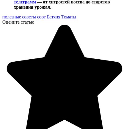
телеграмм
— от хитростей посева до секретов
хранения урожая.
полезные советы
сорт Батяня
Томаты
Оцените статью