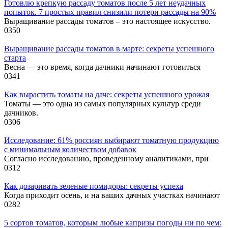
Готовлю крепкую рассаду томатов после 5 лет неудачных
попыток. 7 простых правил снизили потери рассады на 90%
Выращивание рассады томатов – это настоящее искусство.
0
350
Выращивание рассады томатов в марте: секреты успешного
старта
Весна — это время, когда дачники начинают готовиться
0
341
Как вырастить томаты на даче: секреты успешного урожая
Томаты — это одна из самых популярных культур среди
дачников.
0
306
Исследование: 61% россиян выбирают томатную продукцию
с минимальным количеством добавок
Согласно исследованию, проведенному аналитиками, при
0
312
Как дозаривать зеленые помидоры: секреты успеха
Когда приходит осень, и на ваших дачных участках начинают
0
282
5 сортов томатов, которым любые капризы погоды ни по чем: