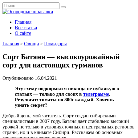
Перейти
Search
к
for:
содержанию
Главная
Все статьи
О сайте
Главная
»
Овощи
»
Помидоры
Сорт Батяня — высокоурожайный
сорт для настоящих гурманов
Опубликовано
16.04.2021
Эту схему подкормки я никогда не публикую в
статьях — только для своих в
телеграмме
.
Результат: томаты по 800г каждый. Хочешь
узнать секрет?
Добрый день, мой читатель. Сорт создан сибирскими
специалистами в 2007 году. Батяня дает стабильно высокий
урожай не только в условиях южных и центральных регионов
страны, но и в климате Сибири. Расскажем об основных
характеристиках этого овоща: