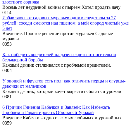
злостного сорняка
Восемь лет неудачной войны с пыреем Хотел продать дачу
0
114
Избавляюсь от садовых муравьев одним средством за 27
рублей: соседи смеются над пшеном, а мой огород чистый уже
5 лет
Введение: Простое решение против муравьев Садовые
муравьи
0
353
Как победить вредителей на даче: секреты относительно
безъядерной борьбы
Каждый дачник сталкивался с проблемой вредителей.
0
304
У овощей и фруктов есть пол: как отличить перцы и огурцы-
девочки от мальчиков
Каждый дачник, который хочет вырастить богатый урожай
0
381
6 Причин Гниения Кабачков и Завязей: Как Избежать
Проблем и Гарантировать Обильный Урожай
Введение Кабачки – одно из самых любимых и урожайных
0
359