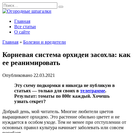
Перейти
Search
к
for:
содержанию
Главная
Все статьи
О сайте
Главная
»
Болезни и вредители
Корневая система орхидеи засохла: как
ее реанимировать
Опубликовано
22.03.2021
Эту схему подкормки я никогда не публикую в
статьях — только для своих в
телеграмме
.
Результат: томаты по 800г каждый. Хочешь
узнать секрет?
Добрый день, мой читатель. Многие любители цветов
выращивают орхидею. Это растение обильно цветет и не
нуждается в особом уходе. Тем не менее при отступлении от
основных правил культура начинает заболевать или совсем
погибает.