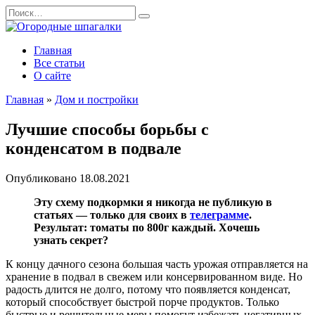
Перейти
Search
к
for:
содержанию
Главная
Все статьи
О сайте
Главная
»
Дом и постройки
Лучшие способы борьбы с
конденсатом в подвале
Опубликовано
18.08.2021
Эту схему подкормки я никогда не публикую в
статьях — только для своих в
телеграмме
.
Результат: томаты по 800г каждый. Хочешь
узнать секрет?
К концу дачного сезона большая часть урожая отправляется на
хранение в подвал в свежем или консервированном виде. Но
радость длится не долго, потому что появляется конденсат,
который способствует быстрой порче продуктов. Только
быстрые и решительные меры помогут избежать негативных