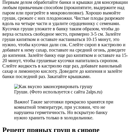
Первым делом обработайте банки и крышки для консервации
любым привычным способом (прокипятите, выдержите над
паром или прогрейте в микроволновке). Хорошо вымойте
груши, срежьте с них плодоножки. Чистые плоды разрежьте
вдоль на четыре части и удалите сердцевинку с семенами.
Кусочки груши уложите в банку таким образом, чтобы до
верха осталось свободное место, примерно 3-5 см. Залейте
груши кипятком и оставьте настаиваться 10-15 минут, это
нужно, чтобы кусочки дали сок. Слейте сироп в кастрюлю и
добавьте к нему сахар, поставьте на средний огонь, доведите
до кипения. Залейте банку еще раз кипятком и оставьте на 15-
20 минут, чтобы грушевые кусочки напитались сиропом.
Слейте жидкость в кастрюлю еще раз, добавьте ванильный
сахар и лимонную кислоту. Доведите до кипения и залейте
банки последний раз. Закатайте крышками.
Груши. (Фото используется с сайта 2alps.ru)
Важно! Такие заготовки прекрасно хранятся при
комнатной температуре, при условии, что не
нарушена герметичность. Но вскрытую банку
нужно хранить только в холодильнике.
Рецепт пряных груш в сиропе